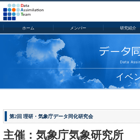
ホーム
メンバー
研究紹介
イベ
第2回 理研・気象庁データ同化研究会
主催：気象庁気象研究所