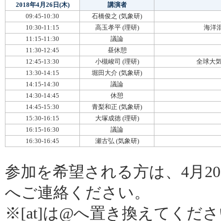
2018年4月26日(木)
講演者
09:45-10:30
石橋俊之 (気象研)
10:30-11:15
高玉孝平 (理研)
海洋混
11:15-11:30
議論
11:30-12:45
昼休憩
12:45-13:30
小槻峻司 (理研)
全球大気
13:30-14:15
堀田大介 (気象研)
14:15-14:30
議論
14:30-14:45
休憩
14:45-15:30
青梨和正 (気象研)
15:30-16:15
大塚成徳 (理研)
16:15-16:30
議論
16:30-16:45
瀬古弘 (気象研)
参加を希望される方は、4月20日(金)までに
へご連絡ください。
※[at]は@へ置き換えてくだ