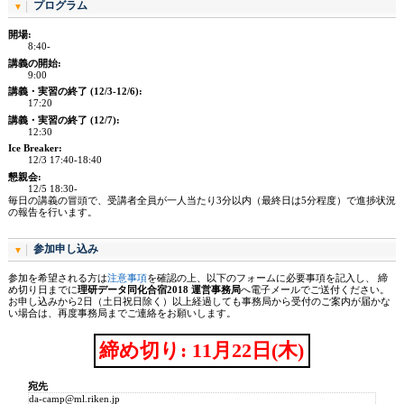
プログラム
開場
8:40-
講義の開始
9:00
講義・実習の終了 (12/3-12/6)
17:20
講義・実習の終了 (12/7)
12:30
Ice Breaker
12/3 17:40-18:40
懇親会
12/5 18:30-
毎日の講義の冒頭で、受講者全員が一人当たり3分以内（最終日は5分程度）で進捗状況
の報告を行います。
参加申し込み
参加を希望される方は
注意事項
を確認の上、以下のフォームに必要事項を記入し、 締
め切り日までに
理研データ同化合宿2018 運営事務局
へ電子メールでご送付ください。
お申し込みから2日（土日祝日除く）以上経過しても事務局から受付のご案内が届かな
い場合は、再度事務局までご連絡をお願いします。
締め切り:
11月22日(木)
宛先
da-camp
@ml.riken.jp