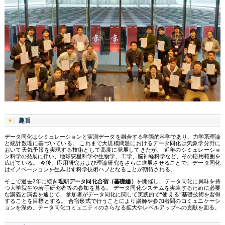
趣旨
データ同化はシミュレーションと実測データを融合する学際的科学であり、力学系理論
と統計数理に基づいている。 これまで大規模問題におけるデータ同化は気象学分野に
おいて天気予報を実現する技術として高度に発展してきたが、 近年のシミュレーショ
ン科学の発展に伴い、地球惑星科学や生物学、工学、脳神経科学など、その応用範囲を
広げている。 今後、応用研究および理論研究をさらに進展させることで、データ同化
はイノベーションを生み出す科学技術ハブとなることが期待される。
そこで過去2年に続き
理研データ同化合宿（基礎編）
を開催し、データ同化に興味を持
つ大学院生や若手研究者等の参加を募る。 データ同化システムを実装するために必要
な講義と演習を通じて、参加者がデータ同化に関して実践的で“使える”基礎技術を習得
することを目標とする。 合宿形式で行うことにより講師や参加者間のコミュニケーシ
ョンを深め、データ同化コミュニティのさらなる拡大やレベルアップへの貢献を図る。