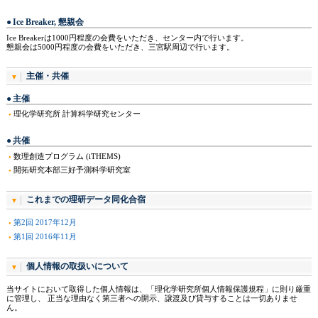
Ice Breaker, 懇親会
Ice Breakerは1000円程度の会費をいただき、センター内で行います。
懇親会は5000円程度の会費をいただき、三宮駅周辺で行います。
主催・共催
主催
理化学研究所 計算科学研究センター
共催
数理創造プログラム (iTHEMS)
開拓研究本部三好予測科学研究室
これまでの理研データ同化合宿
第2回 2017年12月
第1回 2016年11月
個人情報の取扱いについて
当サイトにおいて取得した個人情報は、「理化学研究所個人情報保護規程」に則り厳重
に管理し、 正当な理由なく第三者への開示、譲渡及び貸与することは一切ありませ
ん。