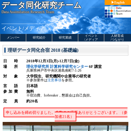
コ
English
データ同化研究チーム
ン
テ
Data Assimilation Research Team
ン
ツ
へ
ス
イベント/メディア
キ
ッ
イベント
人材育成
プ
メンバー
研究紹介
研究業績
/メディア
/つながり
理研データ同化合宿 2018 (基礎編)
日時
2018年
12月3日(月)-12月7日(金)
場所
理化学研究所 計算科学研究センター
6F 講堂
兵庫県神戸市中央区港島南町7-1-26
対象
大学院生、
研究機関や企業等の研究者
※参加要件は
注意事項
を参照。
言語
日本語
参加費
無料
※宿泊費、Icebreaker，懇親会は自己負担。
定員
約20名
申し込みを締め切りました。多数のご応募ありがとうございます。（参
加者21名）