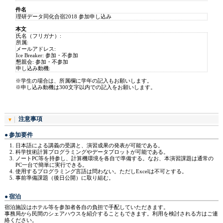
件名
理研データ同化合宿2018 参加申し込み
本文
氏名（フリガナ）:
所属:
メールアドレス:
Ice Breaker: 参加・不参加
懇親会: 参加・不参加
申し込み動機:
※学生の場合は、所属欄に学年の記入もお願いします。
※申し込み動機は300文字以内での記入をお願いします。
注意事項
参加要件
日本語による講義の受講と、演習成果の発表が可能である。
科学技術計算プログラミングやデータプロットが可能である。
ノートPC等を持参し、計算機環境を各自で準備する。なお、本演習課題は通常の
PC一台で簡単に実行できる。
使用するプログラミング言語は問わない。ただしExcelは不可とする。
事前準備課題（後日公開）に取り組む。
宿泊
宿泊施設はホテル等を参加者各自の負担で手配していただきます。
事務局から民間のシェアハウスを紹介することもできます。利用を検討される方はご連
絡ください。